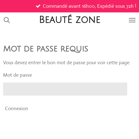
Commandé avant 16h00, Expédié sous 72h !
Passer
au
BeautÉ
zone
contenu
principal
Mot de passe requis
Vous devez entrer le bon mot de passe pour voir cette page.
Mot de passe
Connexion