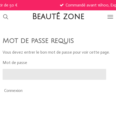
 €
Commandé avant 16h00, Expédié sous
Passer
au
BeautÉ
zone
contenu
principal
Mot de passe requis
Vous devez entrer le bon mot de passe pour voir cette page.
Mot de passe
Connexion